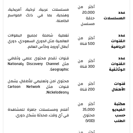
أكثر من
مسلسلات عربية، تركية، أمريكية،
عدد
20,000
وهندية، بما في ذلك المواسم
المسلسلات
حلقة
الكاملة.
مسلسل
عدد
تغطية شاملة لجميع البطولات
أكثر من
القنوات
العالمية مثل الدوري السعودي، دوري
500 قناة
الرياضية
أبطال أوروبا، وكأس العالم.
عدد
قنوات تقدم محتوى علمي وثقافي
أكثر من
القنوات
مثل Discovery Channel وNational
300 قناة
الوثائقية
Geographic.
محتوى آمن وتعليمي للأطفال، يشمل
قنوات
أكثر من
قنوات مثل Cartoon Network
الأطفال
200 قناة
وNickelodeon.
مكتبة
أكثر من
الفيديو
35,000
أفلام ومسلسلات جاهزة للمشاهدة
حسب
محتوى
في أي وقت، محدثة بشكل دوري.
الطلب
(VOD)
أكثر من