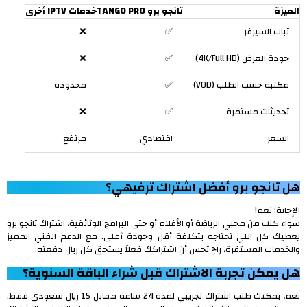
الميزة
تانجو برو TANGO PRO
خدمات IPTV أخرى
ثبات السيرفر
✅
❌
جودة العرض (4K/Full HD)
✅
❌
مكتبة حسب الطلب (VOD)
✅
محدودة
تحديثات مستمرة
✅
❌
السعر
اقتصادي
مرتفع
هل تانجو برو أفضل اشتراك ترفيهي؟
الإجابة: نعم!
سواء كنت من محبي الرياضة أو الأفلام أو حتى البرامج الوثائقية، اشتراك تانجو برو
يعطيك كل اللي تحتاجه بتكلفة أقل وجودة أعلى. مع الدعم الفني المميز
والخدمات المستقرة، راح تحس أن اشتراكك فعلاً يستحق كل ريال دفعته.
هل يمكن تجربة الاشتراك قبل شراء الباقة السنوية؟
نعم، يمكنك طلب اشتراك تجريبي لمدة 24 ساعة مقابل 15 ريال سعودي فقط.