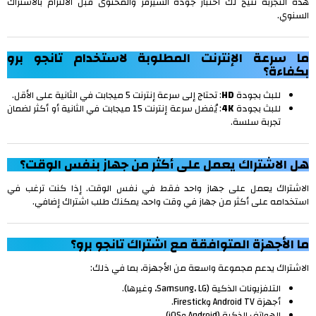
هذه التجربة تتيح لك اختبار جودة السيرفر والمحتوى قبل الالتزام بالاشتراك
السنوي.
ما سرعة الإنترنت المطلوبة لاستخدام تانجو برو
بكفاءة؟
للبث بجودة
HD
: تحتاج إلى سرعة إنترنت 5 ميجابت في الثانية على الأقل.
للبث بجودة
4K
: يُفضل سرعة إنترنت 15 ميجابت في الثانية أو أكثر لضمان
تجربة سلسة.
هل الاشتراك يعمل على أكثر من جهاز بنفس الوقت؟
الاشتراك يعمل على جهاز واحد فقط في نفس الوقت. إذا كنت ترغب في
استخدامه على أكثر من جهاز في وقت واحد، يمكنك طلب اشتراك إضافي.
ما الأجهزة المتوافقة مع اشتراك تانجو برو؟
الاشتراك يدعم مجموعة واسعة من الأجهزة، بما في ذلك:
التلفزيونات الذكية (Samsung، LG، وغيرها).
أجهزة Android TV وFirestick.
الهواتف الذكية (Android وiOS).