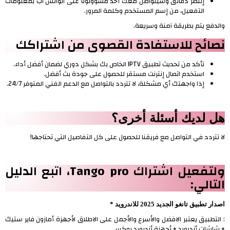
إنتظر دقائق وسيتواصل معك أحد مسؤولونا على الواتس آب بمعلومات
التفعيل، من إسم المستخدم وكلمة المرور.
والدفع يتم بطريقة آمنة وسريعة.
نصائح للاستفادة القصوى من اشتراكك
تأكد من تحديث تطبيق IPTV الخاص بك بشكل دوري لضمان أفضل أداء.
استخدم اتصال إنترنت مستقر للحصول على جودة بث أفضل.
إذا واجهتك أي مشكلة، لا تتردد بالتواصل مع الدعم الفني المتوفر 24/7.
هل لديك أسئلة أخرى؟
لا تتردد في التواصل مع فريقنا للحصول على كل التفاصيل التي تحتاجها!
ولتفعيل اشتراك Tango pro، اتبع الدليل
التالي:
اصدار تطبيق تانغو الجديد 2025 للاندرويد *
: التطبيق يعتبر الافضل والأسرع والأجمل على الاطلاق لأجهزة أمازون فاير ستيك
+ شاشات أندرويد + أجهزة أندرويد بوكس