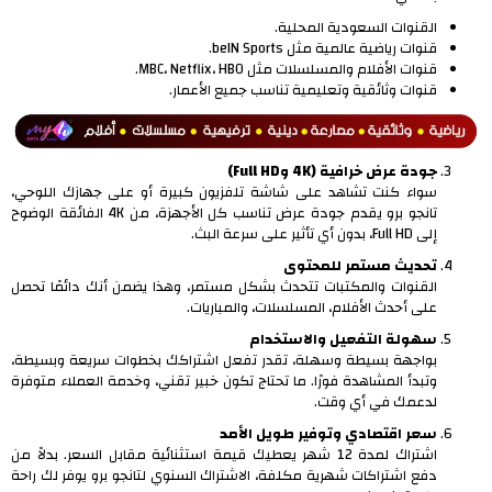
القنوات السعودية المحلية.
قنوات رياضية عالمية مثل beIN Sports.
قنوات الأفلام والمسلسلات مثل MBC، Netflix، HBO.
قنوات وثائقية وتعليمية تناسب جميع الأعمار.
جودة عرض خرافية (4K وFull HD)
سواء كنت تشاهد على شاشة تلفزيون كبيرة أو على جهازك اللوحي،
تانجو برو يقدم جودة عرض تناسب كل الأجهزة، من 4K الفائقة الوضوح
إلى Full HD، بدون أي تأثير على سرعة البث.
تحديث مستمر للمحتوى
القنوات والمكتبات تتحدث بشكل مستمر، وهذا يضمن أنك دائمًا تحصل
على أحدث الأفلام، المسلسلات، والمباريات.
سهولة التفعيل والاستخدام
بواجهة بسيطة وسهلة، تقدر تفعل اشتراكك بخطوات سريعة وبسيطة،
وتبدأ المشاهدة فورًا. ما تحتاج تكون خبير تقني، وخدمة العملاء متوفرة
لدعمك في أي وقت.
سعر اقتصادي وتوفير طويل الأمد
اشتراك لمدة 12 شهر يعطيك قيمة استثنائية مقابل السعر. بدلاً من
دفع اشتراكات شهرية مكلفة، الاشتراك السنوي لتانجو برو يوفر لك راحة