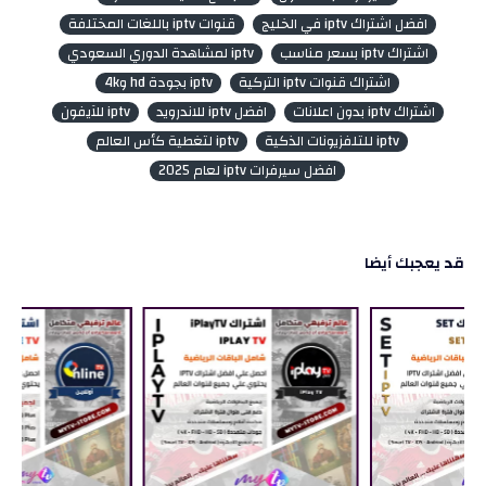
افضل اشتراك iptv في الخليج
قنوات iptv باللغات المختلفة
اشتراك iptv بسعر مناسب
iptv لمشاهدة الدوري السعودي
اشتراك قنوات iptv التركية
iptv بجودة hd و4k
اشتراك iptv بدون اعلانات
افضل iptv للاندرويد
iptv للآيفون
iptv للتلفزيونات الذكية
iptv لتغطية كأس العالم
افضل سيرفرات iptv لعام 2025
قد يعجبك أيضا