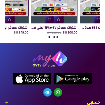
يرڤر iPlayTV أصلي مدة 12 شهر
اشتراك سيرڤر اونلاين Online TV مدة 12 شهر
اشتراك سيرڤر LeezTV Go أصلي مدة 12 شهر
S.R 185.00
S.R 349.00
حسابي