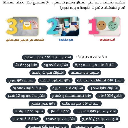
مكتبة ضخمة، دعم فني ممتاز، وسعر تنافسي، راح تستمتع بكل لحظة تقضيها
أمام الشاشة. لا تفوت الفرصة وجربه اليوم!
الكلمات الدليليلة :
افضل اشتراك iptv بدون تقطيع
اشتراك iptv في السعودية
اشتراك تانجو برو
iptv بجودة 4k
سيرفر iptv مستقر
اشتراك قنوات رياضية
افضل iptv لمشاهدة المباريات
iptv للاجهزة الذكية
سيرفر iptv سريع
اشتراك iptv شامل
اشتراك قنوات عربية
اشتراك قنوات عالمية
افضل iptv 2024
iptv للمسلسلات والأفلام
اشتراك تانجو برو 12 شهر
اشتراك iptv بجودة عالية
iptv بدون تهنيج
افضل سيرفر iptv للمباريات
iptv للأطفال
سيرفر iptv للرياضة
قنوات iptv بدون تقطيع
اشتراك iptv مدفوع
مكتبة افلام iptv
سيرفر iptv مضمون
iptv مع تحديثات مستمرة