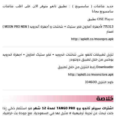
جديد شاشات ( سامسونج ) : تطبيق تانغو متوفر الان على اغلب شاشات
سامسونج مجانا
ONE Player تطبيق
775313 لأجهزة أمازون فاير ستيك + شاشات و أجهزة أندرويد ( MOON PRO NEW )
اصدار
http://apkdt.co/moonpro.apk
تنزيل تطبيقات تانغو على شاشات اندرويد + فاير ستيك امازون + اجهزة اندرويد
بوكس من خلال تطبيق دونلودر
Downloader رابط التنزيل من خلال تطبيق
http://apkdt.co/moonstore.apk
كود التنزيل 334600
خلاصة
اشتراك سيرفر تانجو برو TANGO PRO لمدة 12 شهر
هو استثمار ذكي إذا
كنت تبحث عن تجربة ترفيهية لا مثيل لها في السعودية. مع جودة بث خرافية،