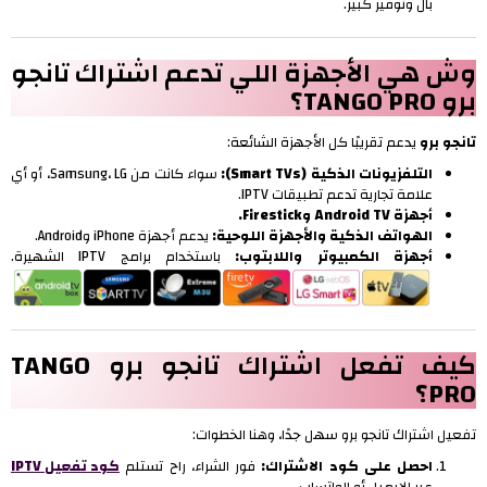
بال وتوفير كبير.
وش هي الأجهزة اللي تدعم اشتراك تانجو
برو TANGO PRO؟
تانجو برو
يدعم تقريبًا كل الأجهزة الشائعة:
التلفزيونات الذكية (Smart TVs):
سواء كانت من Samsung، LG، أو أي
علامة تجارية تدعم تطبيقات IPTV.
أجهزة Android TV وFirestick.
الهواتف الذكية والأجهزة اللوحية:
يدعم أجهزة iPhone وAndroid.
أجهزة الكمبيوتر واللابتوب:
باستخدام برامج IPTV الشهيرة.
كيف تفعل اشتراك تانجو برو TANGO
PRO؟
تفعيل اشتراك تانجو برو سهل جدًا، وهنا الخطوات:
احصل على كود الاشتراك:
فور الشراء، راح تستلم
كود تفعيل IPTV
عبر الإيميل أو الواتساب.