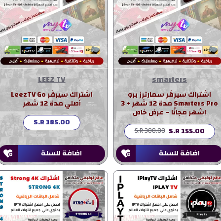
LEEZ TV
smarters
اشتراك سيرڤر سمارترز برو
اشتراك سيرڤر LeezTV Go
Smarters Pro مدة 12 شهر + 3
أصلي مدة 12 شهر
اشهر مجانًا – عرض خاص
S.R 185.00
S.R 155.00
S.R 300.00
اضافة للسلة
اضافة للسلة