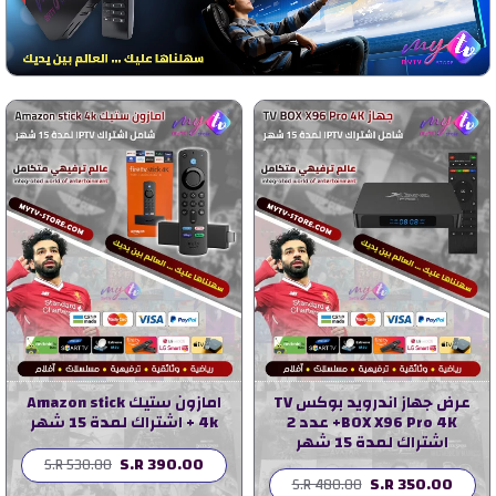
عرض جهاز اندرويد بوكس TV
امازون ستيك Amazon stick
BOX X96 Pro 4K+ عدد 2
4k + اشتراك لمدة 15 شهر
اشتراك لمدة 15 شهر
S.R 390.00
S.R 530.00
S.R 350.00
S.R 480.00