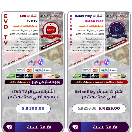
يوجد اكثر من خيار
اشتراك سيرڤر Relax Play
اشتراك سيرڤر EVD TV+
أصلي مدة 12 شهر
بريميوم أصلي مدة 12 شهر
S.R 300.00
S.R 225.00
S.R 299.00
اضافة للسلة
اضافة للسلة