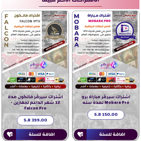
اشتراك سيرڤر مباراة برو
اشتراك سيرڤر فالكون مدة
Mobara Pro لمدة سنه
12 شهر الداعم لجهازين -
Falcon Pro
S.R 150.00
S.R 399.00
اضافة للسلة
اضافة للسلة