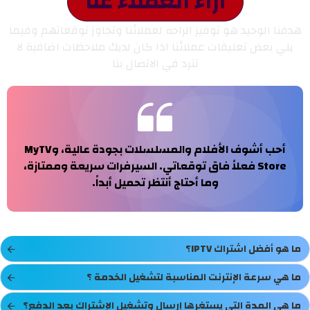
أراء العملاء عنا
هدفنا الوحيد هو توفير الراحه لعملائنا وتجاوز توقعاتهم وفيما
يلي بعض تعليقات عملائنا اذا كان لديك ملاحظات اضافية لا
تترد في الاتصال بنا
أحب أشوف الأفلام والمسلسلات بجودة عالية، وMyTV
Store فعلاً فاق توقعاتي. السيرفرات سريعة وممتازة،
وما أحتاج أنتظر تحميل أبداً.
ما هو أفضل اشتراك IPTV؟
ما هي سرعة الإنترنت المناسبة لتشغيل الخدمة ؟
ما هي المدة التي يستغرها إرسال وتشغيل الإشتراك بعد الدفع؟