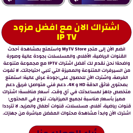
اشتراك الان مع افضل مزود
IP TV
انضم الآن إلى متجر MyTV Store واستمتع بمشاهدة أحدث
القنوات الرياضية، الأفلام، والمسلسلات بجودة عالية وصورة
واضحة! نحن نقدم لك أفضل اشتراك IPTV مع مجموعة متنوعة
من السيرفرات المتنوعة والمميزة التي تلبي احتياجاتك. لا تفوت
الفرصة، واشترك الآن للحصول على:جودة عرض عالية: استمتع
بمحتوى فائق الدقة HD و 4K. دعم فني متواصل: فريق دعم
متخصص جاهز لمساعدتك في أي وقت. أسعار منافسة: اشتراك
مميز بأسعار مناسبة لجميع الميزانيات. تنوع في المحتوى:
قنوات رياضية، أفلام، مسلسلات، قنوات أطفال والمزيد. لا تتردد!
اشترك الآن وابدأ مشاهدة محتواك المفضل مباشرة من جهازك.