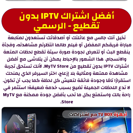
أفضل اشتراك IPTV بدون
تقطيع - الرسمي
تخيل أنك جالس مع عائلتك أو أصدقائك تستعدون لمتابعة
مباراة فريقكم المفضل أو فيلم طالما انتظرتم مشاهدته، وفجأة
ينقطع البث أو تتعرض لجودة صورة سيئة تقطع لحظات المتعة
والانسجام. هذا الشعور بالإحباط يمكن أن يتلاشى مع أفضل
اشتراك IPTV بدون تقطيع من MyTV Store. لأنك تستحق تجربة
مشاهدة ممتعة ومثالية بلا إزعاج، اختر السيرفر الذي يمنحك
استقرارًا تامًا وجودة فائقة لتعيش كل لحظة كما يجب أن تكون.
لا تدع اللحظات الجميلة تضيع بسبب خدمة ضعيفة؛ استثمر في
راحة بالك واستمتع بكل ما تحب بأفضل جودة ممكنة مع MyTV
Store.