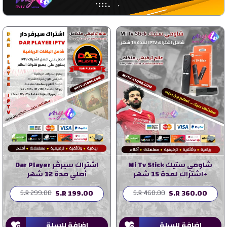
شاومي ستيك Mi Tv Stick
اشتراك سيرڤر Dar Player
+اشتراك لمدة 15 شهر
أصلي مدة 12 شهر
S.R 199.00
S.R 360.00
S.R 299.00
S.R 460.00
اضافة للسلة
اضافة للسلة