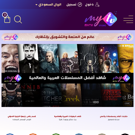
فضل
دخول
تسجيل
الريال السعودي
شتراك
0
IPT
دون
قطيع
يرفر
نوات
IPT
لرسمي