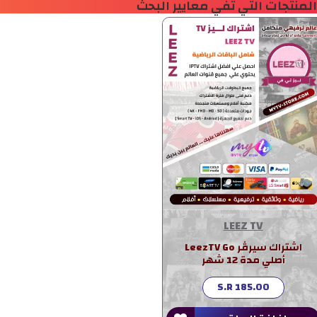
المنتجات التي تفي معايير البحث
LEEZ TV
اشتراك سيرڤر LeezTV Go
أصلي مدة 12 شهر
S.R 185.00