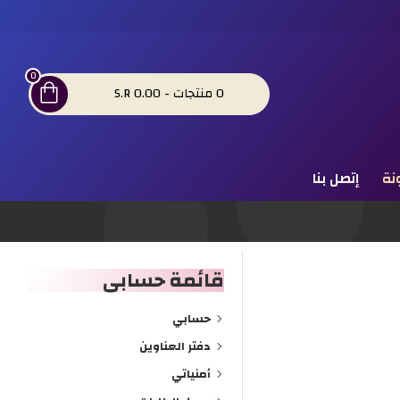
0
0 منتجات - S.R 0.00
نة
إتصل بنا
قائمة حسابى
حسابي
دفتر العناوين
أمنياتي