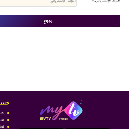
البريد الإلكتروني:
رجوع
حسا
حس
سجل
نظا